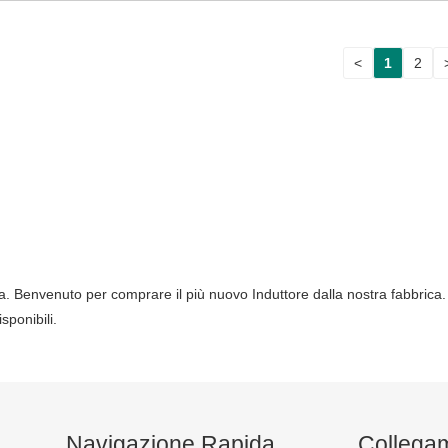
<
1
2
a. Benvenuto per comprare il più nuovo Induttore dalla nostra fabbrica. I 
sponibili.
Navigazione Rapida
Collegam