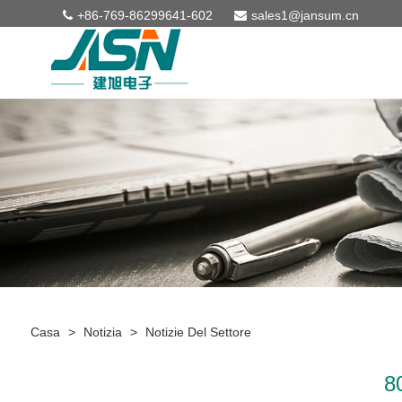
+86-769-86299641-602
sales1@jansum.cn
Casa
>
Notizia
>
Notizie Del Settore
8