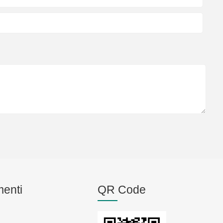
enti
QR Code