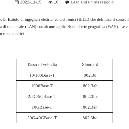
2022-11-15
10
Lasciami un messaggio
rd
,
Di
Istituto di ingegneri elettrici ed elettronici (IEEE)
che definisce il control
ia di rete locale (LAN) con alcune applicazioni di rete geografica (WAN). Le con
 ​​rame o ottici.
Standard
Tasso di velocità
10/100Base-T
802.3u
1000Base-T
802.3ab
2.5G/5GBase-T
802.3bz
10GBase-T
802.3an
20G/40GBase-T
802.3bq